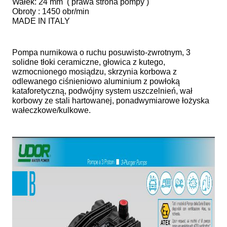
Wałek: 24 mm ( prawa strona pompy )
Obroty : 1450 obr/min
MADE IN ITALY
Pompa nurnikowa o ruchu posuwisto-zwrotnym, 3
solidne tłoki ceramiczne, głowica z kutego,
wzmocnionego mosiądzu, skrzynia korbowa z
odlewanego ciśnieniowo aluminium z powłoką
kataforetyczną, podwójny system uszczelnień, wał
korbowy ze stali hartowanej, ponadwymiarowe łożyska
wałeczkowe/kulkowe.