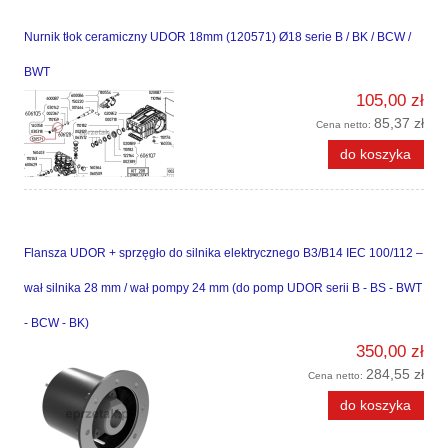
Nurnik tłok ceramiczny UDOR 18mm (120571) Ø18 serie B / BK / BCW /
BWT
105,00 zł
85,37 zł
Cena netto:
do koszyka
Flansza UDOR + sprzęgło do silnika elektrycznego B3/B14 IEC 100/112 –
wał silnika 28 mm / wał pompy 24 mm (do pomp UDOR serii B - BS - BWT
- BCW - BK)
350,00 zł
284,55 zł
Cena netto:
do koszyka