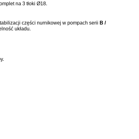
plet na 3 tłoki Ø18.
abilizacji części nurnikowej w pompach serii
B /
elność układu.
y.