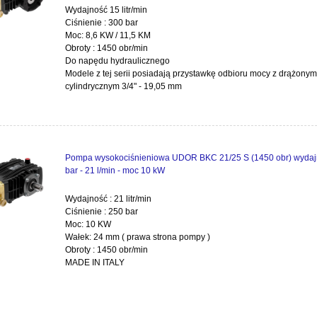
Wydajność 15 litr/min
Ciśnienie : 300 bar
Moc: 8,6 KW / 11,5 KM
Obroty : 1450 obr/min
Do napędu hydraulicznego
Modele z tej serii posiadają przystawkę odbioru mocy z drążony
cylindrycznym 3/4" - 19,05 mm
Pompa wysokociśnieniowa UDOR BKC 21/25 S (1450 obr) wydaj
bar - 21 l/min - moc 10 kW
Wydajność : 21 litr/min
Ciśnienie : 250 bar
Moc: 10 KW
Wałek: 24 mm ( prawa strona pompy )
Obroty : 1450 obr/min
MADE IN ITALY