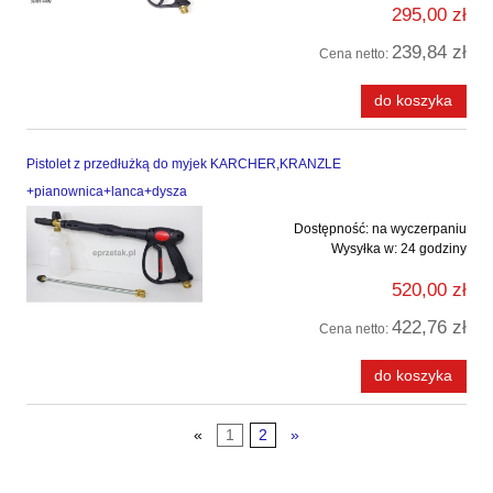
295,00 zł
239,84 zł
Cena netto:
do koszyka
Pistolet z przedłużką do myjek KARCHER,KRANZLE
+pianownica+lanca+dysza
Dostępność:
na wyczerpaniu
Wysyłka w:
24 godziny
520,00 zł
422,76 zł
Cena netto:
do koszyka
«
1
2
»