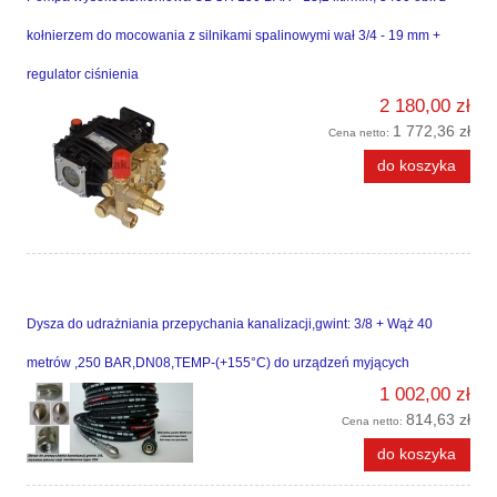
kołnierzem do mocowania z silnikami spalinowymi wał 3/4 - 19 mm +
regulator ciśnienia
2 180,00 zł
1 772,36 zł
Cena netto:
do koszyka
Dysza do udrażniania przepychania kanalizacji,gwint: 3/8 + Wąż 40
metrów ,250 BAR,DN08,TEMP-(+155°C) do urządzeń myjących
1 002,00 zł
814,63 zł
Cena netto:
do koszyka