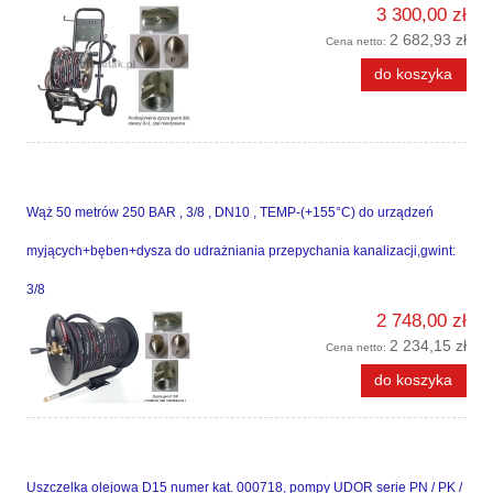
3 300,00 zł
2 682,93 zł
Cena netto:
do koszyka
Wąż 50 metrów 250 BAR , 3/8 , DN10 , TEMP-(+155°C) do urządzeń
myjących+bęben+dysza do udrażniania przepychania kanalizacji,gwint:
3/8
2 748,00 zł
2 234,15 zł
Cena netto:
do koszyka
Uszczelka olejowa D15 numer kat. 000718, pompy UDOR serie PN / PK /