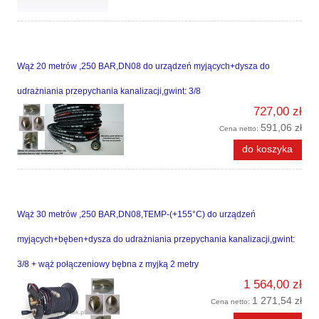
Wąż 20 metrów ,250 BAR,DN08 do urządzeń myjących+dysza do
udrażniania przepychania kanalizacji,gwint: 3/8
727,00 zł
591,06 zł
Cena netto:
do koszyka
Wąż 30 metrów ,250 BAR,DN08,TEMP-(+155°C) do urządzeń
myjących+bęben+dysza do udrażniania przepychania kanalizacji,gwint:
3/8 + wąż połączeniowy bębna z myjką 2 metry
1 564,00 zł
1 271,54 zł
Cena netto: