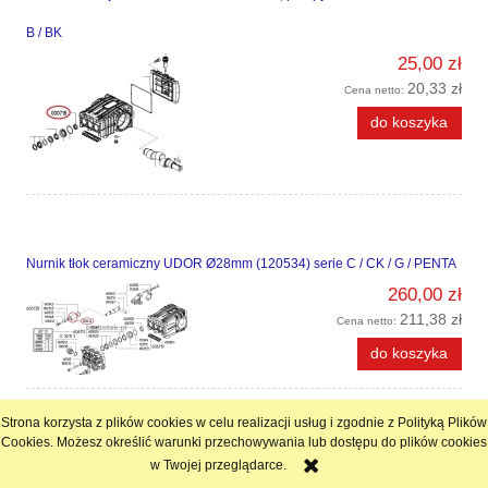
B / BK
25,00 zł
20,33 zł
Cena netto:
do koszyka
Nurnik tłok ceramiczny UDOR Ø28mm (120534) serie C / CK / G / PENTA
260,00 zł
211,38 zł
Cena netto:
do koszyka
Strona korzysta z plików cookies w celu realizacji usług i zgodnie z Polityką Plików
Cookies. Możesz określić warunki przechowywania lub dostępu do plików cookies
Nurnik tłok ceramiczny UDOR Ø22mm (120532) serie C / CK / G / GK /
w Twojej przeglądarce.