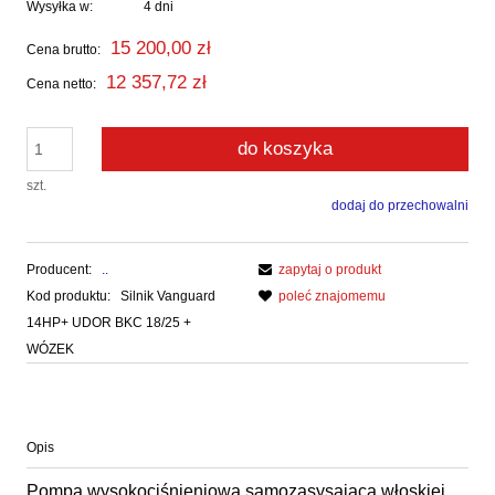
Wysyłka w:
4 dni
15 200,00 zł
Cena brutto:
12 357,72 zł
Cena netto:
do koszyka
szt.
dodaj do przechowalni
Producent:
..
zapytaj o produkt
Kod produktu:
Silnik Vanguard
poleć znajomemu
14HP+ UDOR BKC 18/25 +
WÓZEK
Opis
Pompa wysokociśnieniowa samozasysająca włoskiej