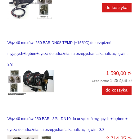
do koszyka
Wąż 40 metrów ,250 BAR,DN08,TEMP-(+155°C) do urządzeń
myjących+bęben+dysza do udrażniania przepychania kanalizacji,gwint:
3/8
1 590,00 zł
1 292,68 zł
Cena netto:
do koszyka
Wąż 40 metrów 250 BAR , 3/8 - DN10 do urządzeń myjących + bęben +
dysza do udrażniania przepychania kanalizacji, gwint: 3/8
2 714,25 zł