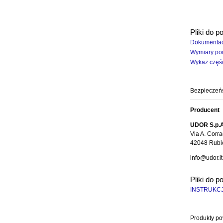
Pliki do p
Dokumentac
Wymiary po
Wykaz częś
Bezpieczeń
Producent
UDOR S.p.A
Via A. Corra
42048 Rubie
info@udor.it
Pliki do p
INSTRUKCJ
Produkty p