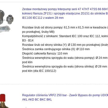
Zestaw montażowy pompy Interpump serii 47 47HT 47SS 66 66
kołnierz flansza ZF151 i sprzęgło elastyczne ZG151 do silników 
IEC100 IEC112 z wałem 28 mm
Rozstaw śrub od strony pompy: 61,5 mm x 61,5 mm w kwadracie
po przekątnej, śruby M8)
Kompatybilność z silnikami: Standard IEC 100 oraz IEC 112, kołni
B3 - B14
Rozstaw śrub od strony silnika (Y): Ø 130 mm po przekątnej (śrub
Średnica zamka centrującego silnika (X): Ø 110 mm
Długość całkowita flanszy: 110 mm
Średnica wewnętrzna sprzęgła do wału (strona pompy): Ø 24 mm
pod klin
Średnica wewnętrzna sprzęgła do wału (strona silnika): Ø 28 mm
pod klin (dla IEC 100/112)
Regulator ciśnienia VRF2 250 bar - Zawór Bypass do pomp UDO
AKL AKD BC BKC BKL