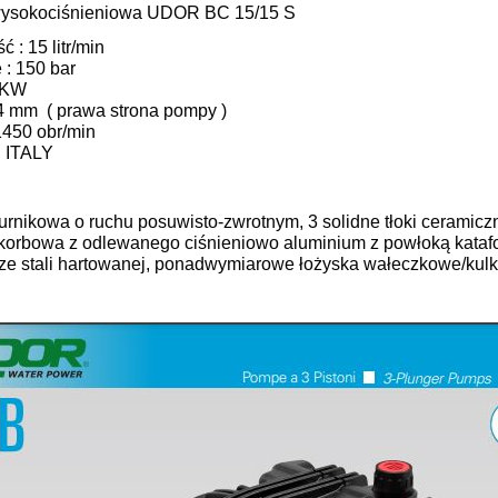
ysokociśnieniowa UDOR BC 15/15 S
 : 15 litr/min
 : 150 bar
 KW
4 mm ( prawa strona pompy )
1450 obr/min
 ITALY
rnikowa o ruchu posuwisto-zwrotnym, 3 solidne tłoki ceramic
 korbowa z odlewanego ciśnieniowo aluminium z powłoką katafo
ze stali hartowanej, ponadwymiarowe łożyska wałeczkowe/kul