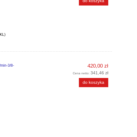
do koszyka
KL)
420,00 zł
min-3/8-
341,46 zł
Cena netto:
do koszyka