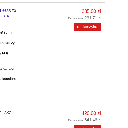
285,00 zł
HT 66SS E3
B3 B14
231,71 zł
Cena netto:
do koszyka
 (Ø 87 mm
erz tarczy
y M8)
 z kanałem
 z kanałem
420,00 zł
R - AKC
341,46 zł
Cena netto: