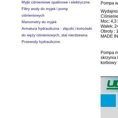
Myjki ciśnieniowe spalinowe i elektryczne
Pompa w
Filtry wody do myjek i pomp
Wydajność
ciśnieniowych
Ciśnienie
Moc: 4,3
Manometry do myjek
Wałek: 2
Armatura hydrauliczna - złączki i końcówki
Obroty : 
do węży ciśnieniowych, stal nierdzewna
MADE IN
Przewody hydrauliczne
Pompa nu
skrzynia
korbowy 