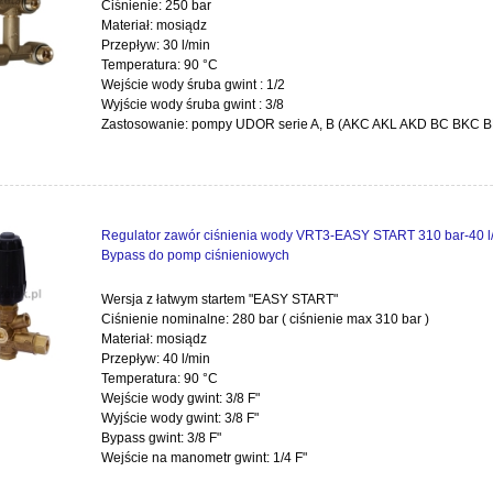
Ciśnienie: 250 bar
Materiał: mosiądz
Przepływ: 30 l/min
Temperatura: 90 °C
Wejście wody śruba gwint : 1/2
Wyjście wody śruba gwint : 3/8
Zastosowanie: pompy UDOR serie A, B (AKC AKL AKD BC BKC B
Regulator zawór ciśnienia wody VRT3-EASY START 310 bar-40 l/
Bypass do pomp ciśnieniowych
Wersja z łatwym startem "EASY START"
Ciśnienie nominalne: 280 bar ( ciśnienie max 310 bar )
Materiał: mosiądz
Przepływ: 40 l/min
Temperatura: 90 °C
Wejście wody gwint: 3/8 F"
Wyjście wody gwint: 3/8 F"
Bypass gwint: 3/8 F"
Wejście na manometr gwint: 1/4 F"