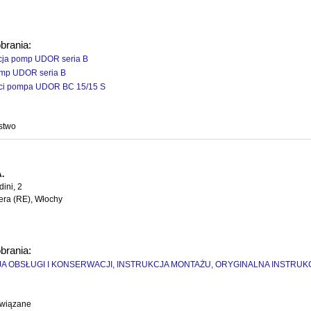
obrania:
ja pomp UDOR seria B
mp UDOR seria B
ci pompa UDOR BC 15/15 S
stwo
.
dini, 2
ra (RE), Włochy
obrania:
A OBSŁUGI I KONSERWACJI, INSTRUKCJA MONTAŻU, ORYGINALNA INSTRUK
owiązane