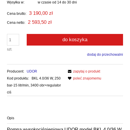
Wysyłka w:
w czasie od 14 do 30 dni
3 190,00 zł
Cena brutto:
2 593,50 zł
Cena netto:
do koszyka
szt.
dodaj do przechowalni
Producent:
UDOR
zapytaj o produkt
Kod produktu:
BKL 4.0/36 W, 250
poleć znajomemu
bar-15 litr/min, 3400 obr+regulator
ciś
Opis
Pompa wysokociśnieniowa UDOR model BKL 4.0/36 W,