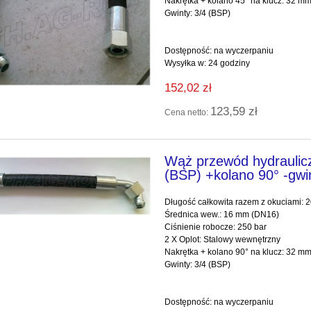
Nakrętka + kol
Gwinty: 3/4 (BSP)
Dostępność:
na wyczerpaniu
Wysyłka w:
24 godziny
152,02 zł
123,59 zł
Cena netto:
Wąż przewód hydraulic
(BSP) +kolano 90° -gwi
Długość całkowita razem z okuciami:
Średnica wew.: 16 mm (DN16)
Ciśnienie robocze: 250 bar
2 X Oplot: Stalowy wewnętrzny
Nakrętka + kolano 90° na klucz: 32 m
Gwinty: 3/4 (BSP)
Dostępność:
na wyczerpaniu