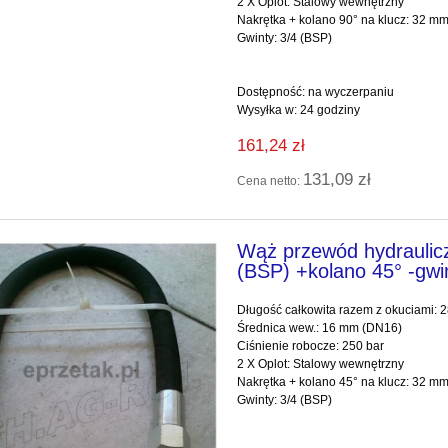
2 X Oplot: Stalowy wewnętrzny
Nakrętka + kolano 90° na klucz: 32 m
Gwinty: 3/4 (BSP)
Dostępność:
na wyczerpaniu
Wysyłka w:
24 godziny
161,24 zł
131,09 zł
Cena netto:
Wąż przewód hydraulic
(BSP) +kolano 45° -gwi
Długość całkowita razem z okuciami:
Średnica wew.: 16 mm (DN16)
Ciśnienie robocze: 250 bar
2 X Oplot: Stalowy wewnętrzny
Nakrętka + kol
Gwinty: 3/4 (BSP)