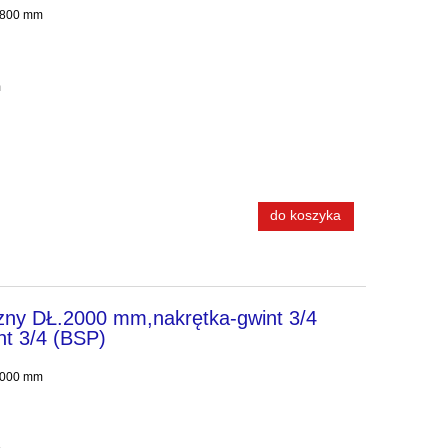
 1800 mm
m
do koszyka
zny DŁ.2000 mm,nakrętka-gwint 3/4
nt 3/4 (BSP)
 2000 mm