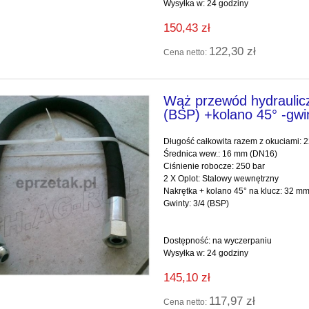
Wysyłka w:
24 godziny
150,43 zł
122,30 zł
Cena netto:
Wąż przewód hydraulic
(BSP) +kolano 45° -gwi
Długość całkowita razem z okuciami:
Średnica wew.: 16 mm (DN16)
Ciśnienie robocze: 250 bar
2 X Oplot: Stalowy wewnętrzny
Nakrętka + kol
Gwinty: 3/4 (BSP)
Dostępność:
na wyczerpaniu
Wysyłka w:
24 godziny
145,10 zł
117,97 zł
Cena netto: