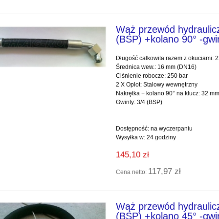
Wąż przewód hydraulic
(BSP) +kolano 90° -gwi
Długość całkowita razem z okuciami:
Średnica wew.: 16 mm (DN16)
Ciśnienie robocze: 250 bar
2 X Oplot: Stalowy wewnętrzny
Nakrętka + kolano 90° na klucz: 32 m
Gwinty: 3/4 (BSP)
Dostępność:
na wyczerpaniu
Wysyłka w:
24 godziny
145,10 zł
117,97 zł
Cena netto:
Wąż przewód hydraulic
(BSP) +kolano 45° -gwi