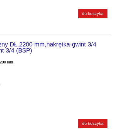
do koszyka
zny DŁ.2200 mm,nakrętka-gwint 3/4
nt 3/4 (BSP)
 2200 mm
ano 45° na klucz: 32 mm
do koszyka