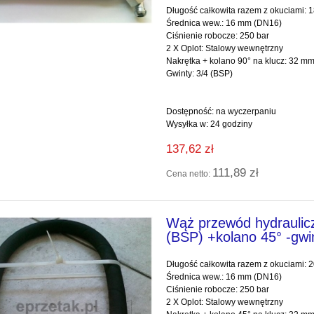
Długość całkowita razem z okuciami:
Średnica wew.: 16 mm (DN16)
Ciśnienie robocze: 250 bar
2 X Oplot: Stalowy wewnętrzny
Nakrętka + kolano 90° na klucz: 32 m
Gwinty: 3/4 (BSP)
Dostępność:
na wyczerpaniu
Wysyłka w:
24 godziny
137,62 zł
111,89 zł
Cena netto:
Wąż przewód hydraulic
(BSP) +kolano 45° -gwi
Długość całkowita razem z okuciami:
Średnica wew.: 16 mm (DN16)
Ciśnienie robocze: 250 bar
2 X Oplot: Stalowy wewnętrzny