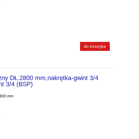
m
do koszyka
zny DŁ.2800 mm,nakrętka-gwint 3/4
nt 3/4 (BSP)
 2800 mm
ano 45° na klucz: 32 mm