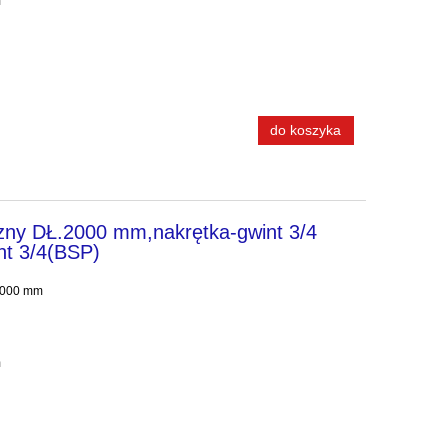
ano 45° na klucz: 32 mm
do koszyka
zny DŁ.2000 mm,nakrętka-gwint 3/4
nt 3/4(BSP)
 2000 mm
m