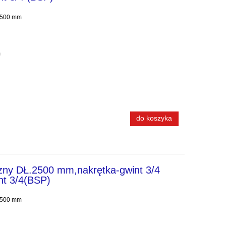
 2500 mm
ano 45° na klucz: 32 mm
do koszyka
zny DŁ.2500 mm,nakrętka-gwint 3/4
nt 3/4(BSP)
 2500 mm