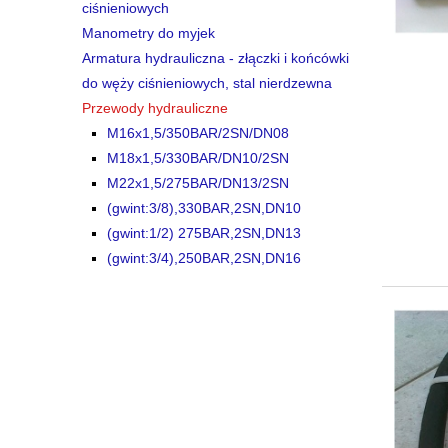
ciśnieniowych
Manometry do myjek
Armatura hydrauliczna - złączki i końcówki
do węży ciśnieniowych, stal nierdzewna
Przewody hydrauliczne
M16x1,5/350BAR/2SN/DN08
M18x1,5/330BAR/DN10/2SN
M22x1,5/275BAR/DN13/2SN
(gwint:3/8),330BAR,2SN,DN10
(gwint:1/2) 275BAR,2SN,DN13
(gwint:3/4),250BAR,2SN,DN16