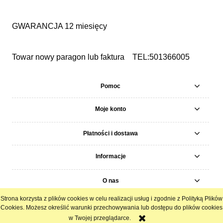
GWARANCJA 12 miesięcy
Towar nowy paragon lub faktura TEL:501366005
Pomoc
Moje konto
Płatności i dostawa
Informacje
O nas
Strona korzysta z plików cookies w celu realizacji usług i zgodnie z Polityką Plików
pokaż pełną wersję strony
Cookies. Możesz określić warunki przechowywania lub dostępu do plików cookies
w Twojej przeglądarce.
Sklep internetowy Shoper.pl