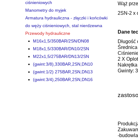
ciśnieniowych
Wąż prze
Manometry do myjek
2SN-2 x 
Armatura hydrauliczna - złączki i końcówki
do węży ciśnieniowych, stal nierdzewna
Dane tec
Przewody hydrauliczne
M16x1,5/350BAR/2SN/DN08
Długość 
Średnica
M18x1,5/330BAR/DN10/2SN
Ciśnieni
M22x1,5/275BAR/DN13/2SN
2 X Oplo
(gwint:3/8),330BAR,2SN,DN10
Nakrętka
Gwinty: 
(gwint:1/2) 275BAR,2SN,DN13
(gwint:3/4),250BAR,2SN,DN16
zastoso
Produkcj
Zakuwamy
-budowla