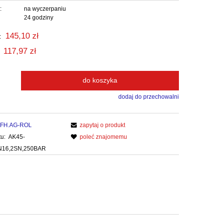
:
na wyczerpaniu
24 godziny
145,10 zł
:
117,97 zł
do koszyka
dodaj do przechowalni
FH.AG-ROL
zapytaj o produkt
u:
AK45-
poleć znajomemu
DN16,2SN,250BAR