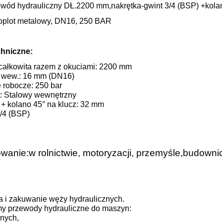
wód hydrauliczny DŁ.2200 mm,nakrętka-gwint 3/4 (BSP) +kolan
oplot metalowy, DN16, 250 BAR
hniczne:
całkowita razem z okuciami: 2200 mm
 wew.: 16 mm (DN16)
e robocze: 250 bar
t: Stalowy wewnętrzny
 + kolano 45° na klucz: 32 mm
3/4 (BSP)
wanie:w rolnictwie, motoryzacji, przemyśle,budowni
a i zakuwanie węży hydraulicznych.
 przewody hydrauliczne do maszyn:
nych,