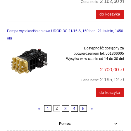
2 162,60 zł
Cena netto:
do koszyka
Pompa wysokociśnieniowa UDOR BC 21/15 S, 150 bar - 21 litr/min, 1450
obr
Dostępność:
dostępny za
potwierdzeniem tel: 501366005
Wysyłka w:
w czasie od 14 do 30 dni
2 700,00 zł
2 195,12 zł
Cena netto:
do koszyka
«
1
2
3
4
5
»
Pomoc