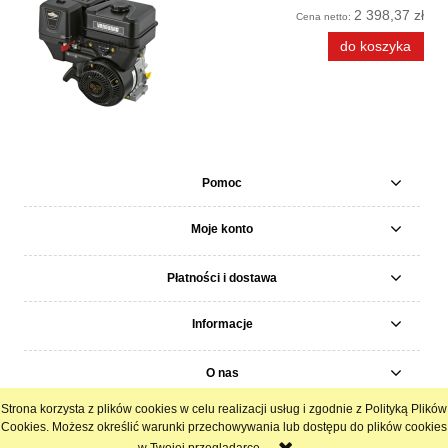
2 398,37 zł
Cena netto:
do koszyka
Pomoc
Moje konto
Płatności i dostawa
Informacje
O nas
Strona korzysta z plików cookies w celu realizacji usług i zgodnie z Polityką Plików
pokaż pełną wersję strony
Cookies. Możesz określić warunki przechowywania lub dostępu do plików cookies