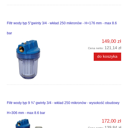
Filtr wody typ 5”gwinty 3/4 - wkład 250 mikronów - H=176 mm - max 8.6
bar
149,00 zł
121,14 zł
Cena netto:
do koszyka
Filtr wody typ 9 ¾” gwinty 3/4 - wkład 250 mikronów - wysokość obudowy
H=306 mm - max 8.6 bar
172,00 zł
139,84 zł
Cena netto: