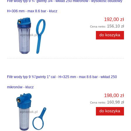
Filtr wody typ 9 ¾” gwinty 3/4 - wkład 250 mikronów - wysokość obudowy
H=306 mm - max 8.6 bar - klucz
192,00 zł
156,10 zł
Cena netto:
do koszyka
Filtr wody typ 9 ¾”gwinty 1" cal - H=325 mm - max 8.6 bar - wkład 250
mikronów - klucz
198,00 zł
160,98 zł
Cena netto:
do koszyka