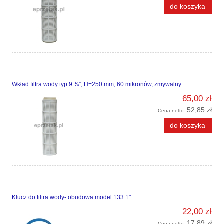
do koszyka
Wkład filtra wody typ 9 ¾”, H=250 mm, 60 mikronów, zmywalny
65,00 zł
52,85 zł
Cena netto:
do koszyka
Klucz do filtra wody- obudowa model 133 1"
22,00 zł
17,89 zł
Cena netto: