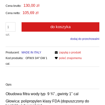
130,00 zł
Cena brutto:
105,69 zł
Cena netto:
do koszyka
szt.
dodaj do przechowalni
Producent:
MADE IN ITALY
zapytaj o produkt
Kod produktu:
OFW.9 3/4".GW 1
poleć znajomemu
cal.
Opis
Obudowa filtra wody typ 9 ¾” , gwinty 1" cal
Głowica: polipropylen klasy FDA (dopuszczony do