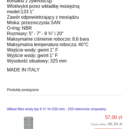
kontaktu z żywnością)
Wlot/wylot przez wkładkę mosiężną
model:133 1"
Zawór odpowietrzający z mosiądzu
Miska: przezroczysta SAN
O-ring: NBR
Rozmiary: 5” - 7” - 9 ¾” i 20”
Maksymalne ciśnienie robocze: 8,6 bara
Maksymalna temperatura robocza: 40°C
Wejście wody: gwint 1" F
Wyjście wody: gwint 1" F
Wysokość obudowy: 325 mm
MADE IN ITALY
Produkty powiązane
Wkład filtra wody typ 9 ¾” H=250 mm - 250 mikronów zmywalny
57,00 zł
46,34 zł
Cena netto: