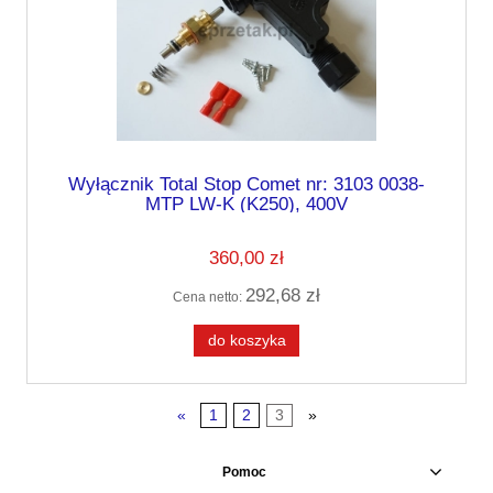
Wyłącznik Total Stop Comet nr: 3103 0038-
MTP LW-K (K250), 400V
360,00 zł
292,68 zł
Cena netto:
do koszyka
«
1
2
3
»
Pomoc