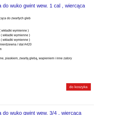
 do wuko gwint wew. 1 cal , wiercąca
rcąca do zwartych gleb
 ( wkładki wymienne )
 ( wkładki wymienne )
 ( wkładki wymienne )
 nierdzewna / stal A420
mm
ne, piaskiem, zwartą glebą, wapieniem i inne zatory
do koszyka
 do wuko gwint wew. 3/4 , wiercąca