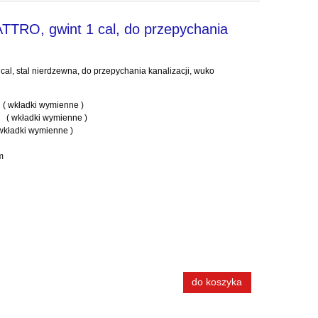
TTRO, gwint 1 cal, do przepychania
al, stal nierdzewna, do przepychania kanalizacji, wuko
 ( wkładki wymienne )
° ( wkładki wymienne )
ki wymienne )
a
m
do koszyka