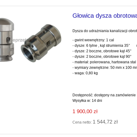
Głowica dysza obrotowa
Dysza do udrażniania kanalizacji obr
- gwint wewnętrzny: 1 cal
- dysze: 6 tylne , kąt strumienia 35°
- dysze: 2 boczne, obrotowe kąt 45°
- dysze: 2 boczne, obrotowe kąt 90°
- materiał: polerowana, hartowana stal
- wymiary zewnętrzne: 50 mm x 100 
- waga: 0,80 kg
Dostępność:
dostępny na zamówienie
Wysyłka w:
14 dni
1 900,00 zł
1 544,72 zł
Cena netto: