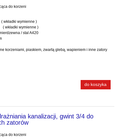
rcąca do korzeni
 ( wkładki wymienne )
 ( wkładki wymienne )
 nierdzewna / stal A420
mm
ne korzeniami, piaskiem, zwartą glebą, wapieniem i inne zatory
do koszyka
ażniania kanalizacji, gwint 3/4 do
ch zatorów
rcąca do korzeni