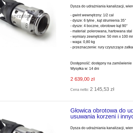
Dysza do udrażniania kanalizacji, wie
- gwint wewnętrzny: 1/2 cal
- dysze: 6 tylne , kąt strumienia 35°
- dysze: 4 boczne, obrotowe kąt 90°
- materiał: polerowana, hartowana stal
- wymiary zewnętrzne: 50 mm x 100 
- waga: 0,80 kg
- przeznaczenie: rury czyszczące zatka
Dostępność:
dostępny na zamówienie
Wysyłka w:
14 dni
2 639,00 zł
2 145,53 zł
Cena netto:
Głowica obrotowa do udr
usuwania korzeni i inny
Dysza do udrażniania kanalizacji, wie