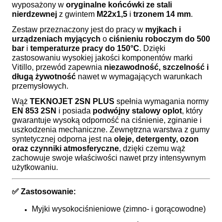
wyposażony w
oryginalne końcówki ze stali
nierdzewnej
z gwintem
M22x1,5
i
trzonem 14 mm
.
Zestaw przeznaczony jest do pracy w
myjkach i
urządzeniach myjących
o
ciśnieniu roboczym do 500
bar
i
temperaturze pracy do 150°C
. Dzięki
zastosowaniu wysokiej jakości komponentów marki
Vitillo, przewód zapewnia
niezawodność, szczelność i
długą żywotność
nawet w wymagających warunkach
przemysłowych.
Wąż
TEKNOJET 2SN PLUS
spełnia wymagania normy
EN 853 2SN
i posiada
podwójny stalowy oplot
, który
gwarantuje wysoką odporność na ciśnienie, zginanie i
uszkodzenia mechaniczne. Zewnętrzna warstwa z gumy
syntetycznej odporna jest na
oleje, detergenty, ozon
oraz czynniki atmosferyczne
, dzięki czemu wąż
zachowuje swoje właściwości nawet przy intensywnym
użytkowaniu.
✅
Zastosowanie:
Myjki wysokociśnieniowe (zimno- i gorącowodne)