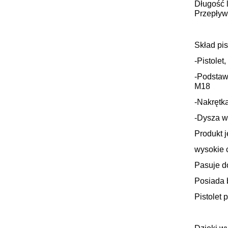
Długość 
Przepływ:
Skład pis
-Pistolet,
-Podstaw
M18
-Nakrętk
-Dysza 
Produkt j
wysokie c
Pasuje d
Posiada 
Pistolet 