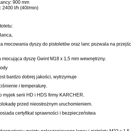
lancy: 900 mm
 2400 l/h (40l/min)
toletu:
 lanca,
a mocowania dyszy do pistoletów oraz lanc pozwala na przej
a mocująca dyszę Gwint M18 x 1,5 mm wewnętrzny.
wody
est bardzo dobrej jakości, wytrzymuje
iśnienie i temperaturę.
o myjek serii HD i HDS firmy KARCHER.
blokadę przed nieostrożnym uruchomieniem.
posiada certyfikat sprawności i bezpieczeństwa