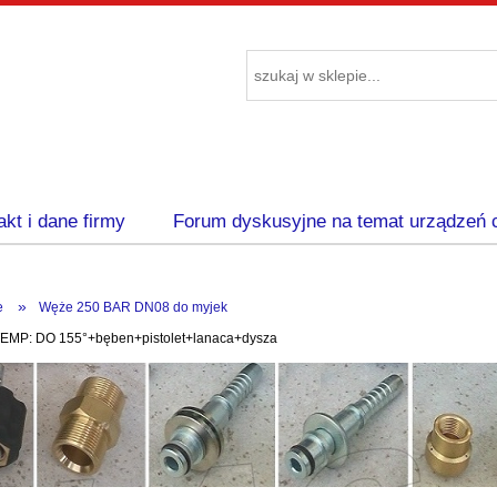
akt i dane firmy
Forum dyskusyjne na temat urządzeń 
»
e
Węże 250 BAR DN08 do myjek
EMP: DO 155°+bęben+pistolet+lanaca+dysza