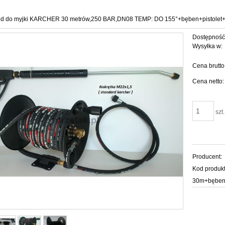
d do myjki KARCHER 30 metrów,250 BAR,DN08 TEMP: DO 155°+bęben+pistolet
Dostępność
Wysyłka w:
Cena brutto
Cena netto:
szt.
Producent:
Kod produkt
30m+bęben z