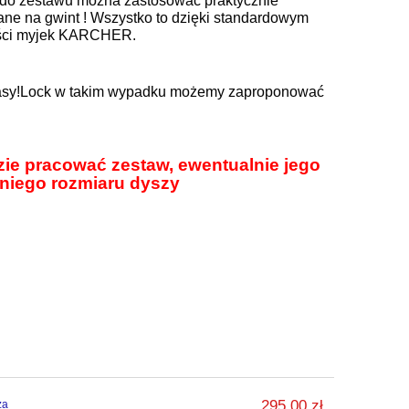
5 do zestawu można zastosować praktycznie
ne na gwint ! Wszystko to dzięki standardowym
zości myjek KARCHER.
Easy!Lock w takim wypadku możemy zaproponować
zie pracować zestaw, ewentualnie jego
dniego rozmiaru dyszy
295,00 zł
za