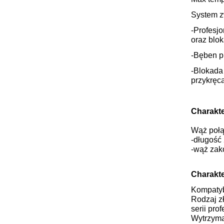
System z
-Profesj
oraz blo
-Bęben p
-Blokada
przykręc
Charakt
Wąż połą
-długość 
-wąż zak
Charakte
Kompatyb
Rodzaj z
serii pro
Wytrzyma