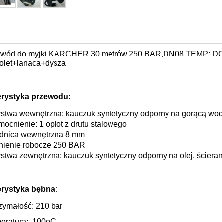
ewód do myjki KARCHER 30 metrów,250 BAR,DN08 TEMP: DO 
tolet+lanaca+dysza
erystyka przewodu:
stwa wewnętrzna: kauczuk syntetyczny odporny na gorącą wo
ocnienie: 1 oplot z drutu stalowego
dnica wewnętrzna 8 mm
nienie robocze 250 BAR
stwa zewnętrzna: kauczuk syntetyczny odporny na olej, ścieran
erystyka bębna:
zymałość: 210 bar
eratura: 100oC