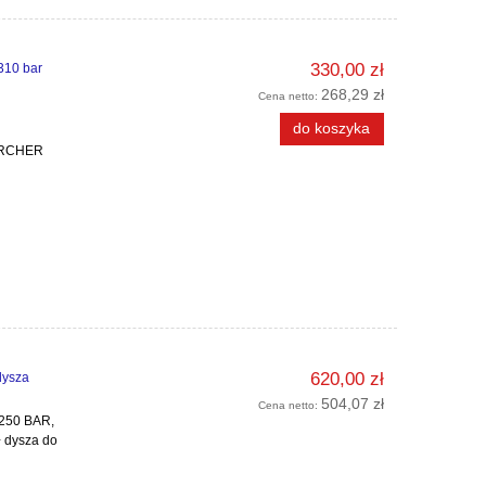
330,00 zł
310 bar
268,29 zł
Cena netto:
do koszyka
KARCHER
620,00 zł
dysza
504,07 zł
Cena netto:
250 BAR,
+ dysza do