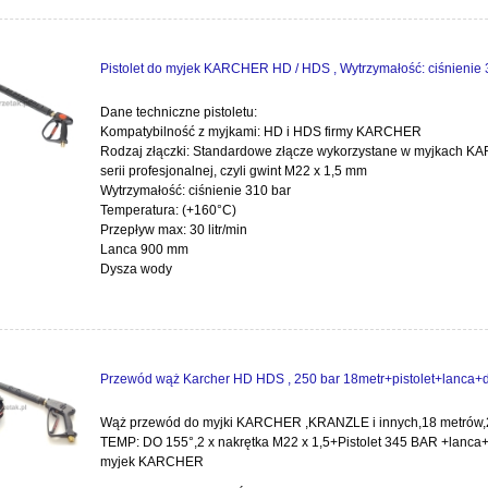
Pistolet do myjek KARCHER HD / HDS , Wytrzymałość: ciśnienie 
Dane techniczne pistoletu:
Kompatybilność z myjkami: HD i HDS firmy KARCHER
Rodzaj złączki: Standardowe złącze wykorzystane w myjkach 
serii profesjonalnej, czyli gwint M22 x 1,5 mm
Wytrzymałość: ciśnienie 310 bar
Temperatura: (+160°C)
Przepływ max: 30 litr/min
Lanca 900 mm
Dysza wody
Przewód wąż Karcher HD HDS , 250 bar 18metr+pistolet+lanca+
Wąż przewód do myjki KARCHER ,KRANZLE i innych,18 metrów,
TEMP: DO 155°,2 x nakrętka M22 x 1,5+Pistolet 345 BAR +lanca
myjek KARCHER