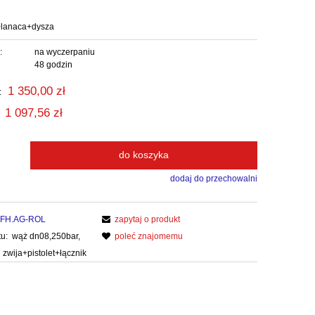
+lanaca+dysza
:
na wyczerpaniu
48 godzin
1 350,00 zł
:
1 097,56 zł
do koszyka
dodaj do przechowalni
FH.AG-ROL
zapytaj o produkt
u:
wąż dn08,250bar,
poleć znajomemu
wija+pistolet+łącznik