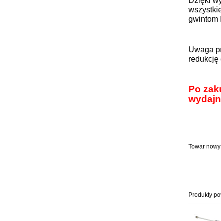
Dzięki w
wszystki
gwintom 
Uwaga pr
redukcję
Po zak
wydajn
Towar nowy
Produkty p