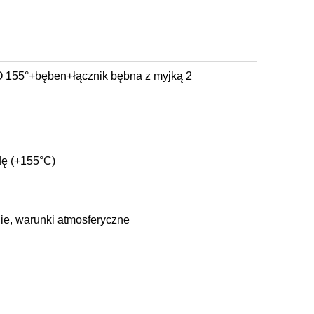
155°+bęben+łącznik bębna z myjką 2
dę (+155°C)
ie, warunki atmosferyczne