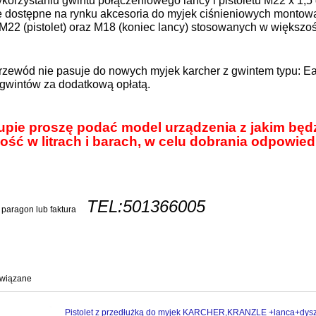
ykorzystaniu gwintu połączeniowego lancy i pistoletu M22 x 1,
e dostępne na rynku akcesoria do myjek ciśnieniowych montowa
M22 (pistolet) oraz M18 (koniec lancy) stosowanych w więks
zewód nie pasuje do nowych myjek karcher z gwintem typu: 
 gwintów za dodatkową opłatą.
upie proszę podać model urządzenia z jakim będ
ość w litrach i barach, w celu dobrania odpowie
TEL:501366005
 paragon lub faktura
owiązane
Pistolet z przedłużką do myjek KARCHER,KRANZLE +lanca+dys