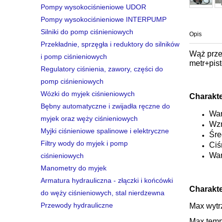
Pompy wysokociśnieniowe UDOR
Pompy wysokociśnieniowe INTERPUMP
Silniki do pomp ciśnieniowych
Opis
Przekładnie, sprzęgła i reduktory do silników
Wąż prz
i pomp ciśnieniowych
metr+pis
Regulatory ciśnienia, zawory, części do
pomp ciśnieniowych
Wózki do myjek ciśnieniowych
Charakt
Bębny automatyczne i zwijadła ręczne do
War
myjek oraz węży ciśnieniowych
Wzm
Myjki ciśnieniowe spalinowe i elektryczne
Śre
Filtry wody do myjek i pomp
Ciś
War
ciśnieniowych
Manometry do myjek
Armatura hydrauliczna - złączki i końcówki
Charakt
do węży ciśnieniowych, stal nierdzewna
Przewody hydrauliczne
Max wytr
Max temp