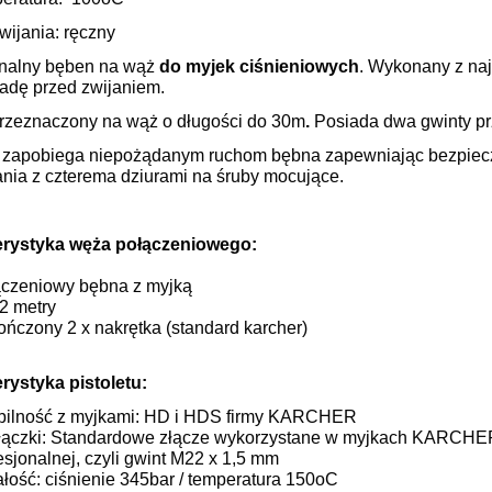
wijania: ręczny
onalny bęben na wąż
do myjek ciśnieniowych
. Wykonany z naj
kadę przed zwijaniem.
rzeznaczony na wąż o długości
do 30m
.
Posiada dwa gwinty p
 zapobiega niepożądanym ruchom bębna zapewniając bezpiecz
ania z czterema dziurami na śruby mocujące.
erystyka węża połączeniowego:
czeniowy bębna z myjką
2 metry
ończony 2 x nakrętka (standard karcher)
rystyka pistoletu:
ilność z myjkami: HD i HDS firmy KARCHER
łączki: Standardowe złącze wykorzystane w myjkach KARCHE
fesjonalnej, czyli gwint M22 x 1,5 mm
łość: ciśnienie 345bar / temperatura 150oC