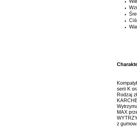
War
Wzm
Śre
Ciś
War
Charakte
Kompatyb
serii K 
Rodzaj z
KARCHER 
Wytrzyma
MAX przep
WYTRZY
z gumowa