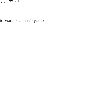
dę (+155°C)
ie, warunki atmosferyczne