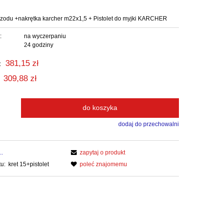
z przodu +nakrętka karcher m22x1,5 + Pistolet do myjki KARCHER
:
na wyczerpaniu
24 godziny
381,15 zł
:
309,88 zł
do koszyka
dodaj do przechowalni
..
zapytaj o produkt
u:
kret 15+pistolet
poleć znajomemu