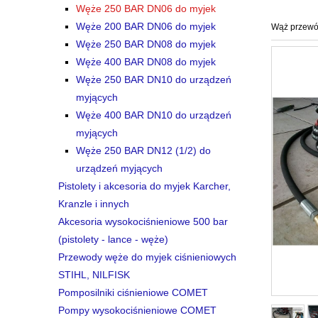
Węże 250 BAR DN06 do myjek
Węże 200 BAR DN06 do myjek
Wąż przewód
Węże 250 BAR DN08 do myjek
Węże 400 BAR DN08 do myjek
Węże 250 BAR DN10 do urządzeń
myjących
Węże 400 BAR DN10 do urządzeń
myjących
Węże 250 BAR DN12 (1/2) do
urządzeń myjących
Pistolety i akcesoria do myjek Karcher,
Kranzle i innych
Akcesoria wysokociśnieniowe 500 bar
(pistolety - lance - węże)
Przewody węże do myjek ciśnieniowych
STIHL, NILFISK
Pomposilniki ciśnieniowe COMET
Pompy wysokociśnieniowe COMET