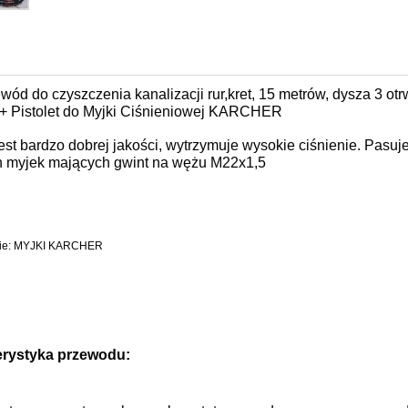
ód do czyszczenia kanalizacji rur,kret, 15 metrów, dysza 3 otrw
+ Pistolet do Myjki Ciśnieniowej KARCHER
jest bardzo dobrej jakości, wytrzymuje wysokie ciśnienie. Pas
h myjek mających gwint na wężu M22x1,5
nie: MYJKI KARCHER
erystyka przewodu: