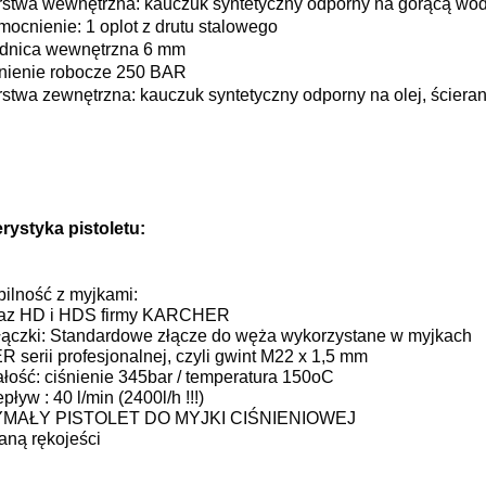
stwa wewnętrzna: kauczuk syntetyczny odporny na gorącą wo
ocnienie: 1 oplot z drutu stalowego
dnica wewnętrzna 6 mm
nienie robocze 250 BAR
stwa zewnętrzna: kauczuk syntetyczny odporny na olej, ścieran
rystyka pistoletu:
ilność z myjkami:
oraz HD i HDS firmy KARCHER
łączki: Standardowe złącze do węża wykorzystane w myjkach
serii profesjonalnej, czyli gwint M22 x 1,5 mm
łość: ciśnienie 345bar / temperatura 150oC
ływ : 40 l/min (2400l/h !!!)
MAŁY PISTOLET DO MYJKI CIŚNIENIOWEJ
ną rękojeści