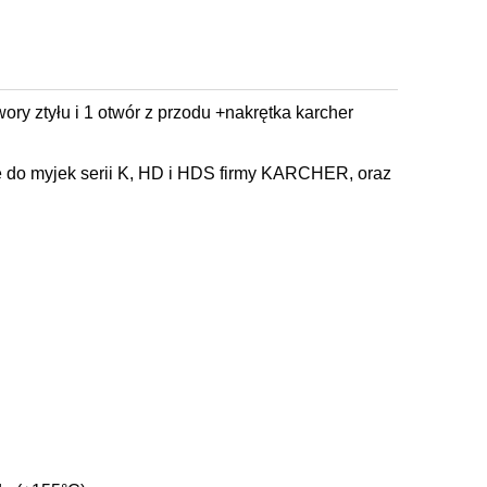
ory ztyłu i 1 otwór z przodu +nakrętka karcher
uje do myjek serii K, HD i HDS firmy KARCHER, oraz