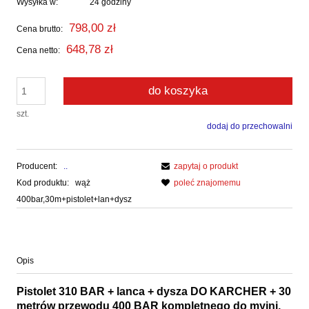
Wysyłka w:
24 godziny
798,00 zł
Cena brutto:
648,78 zł
Cena netto:
do koszyka
szt.
dodaj do przechowalni
Producent:
..
zapytaj o produkt
Kod produktu:
wąż
poleć znajomemu
400bar,30m+pistolet+lan+dysz
Opis
Pistolet 310 BAR + lanca + dysza DO KARCHER + 30
metrów przewodu 400 BAR kompletnego do myjni,