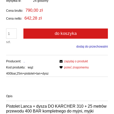
Wysyłka w:
24 godziny
790,00 zł
Cena brutto:
642,28 zł
Cena netto:
do koszyka
szt.
dodaj do przechowalni
Producent:
..
zapytaj o produkt
Kod produktu:
wąż
poleć znajomemu
400bar,25m+pistolet+lan+dysz
Opis
Pistolet Lanca + dysza DO KARCHER 310 + 25 metrów
przewodu 400 BAR kompletnego do myjni, myjki