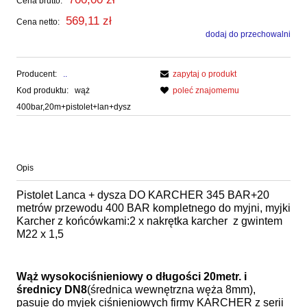
Cena brutto:
569,11 zł
Cena netto:
dodaj do przechowalni
Producent:
..
zapytaj o produkt
Kod produktu:
wąż
poleć znajomemu
400bar,20m+pistolet+lan+dysz
Opis
Pistolet Lanca + dysza DO KARCHER 345 BAR+20
metrów przewodu 400 BAR kompletnego do myjni, myjki
Karcher z końcówkami:2 x nakrętka karcher z gwintem
M22 x 1,5
Wąż wysokociśnieniowy o długości 20metr. i
średnicy DN8
(średnica wewnętrzna węża 8mm),
pasuje do myjek ciśnieniowych firmy KARCHER z serii