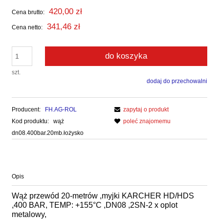
420,00 zł
Cena brutto:
341,46 zł
Cena netto:
do koszyka
szt.
dodaj do przechowalni
Producent:
FH.AG-ROL
zapytaj o produkt
Kod produktu:
wąż
poleć znajomemu
dn08.400bar.20mb.łożysko
Opis
Wąż przewód 20-metrów ,myjki KARCHER HD/HDS
,400 BAR, TEMP: +155°C ,DN08 ,2SN-2 x oplot
metalowy,