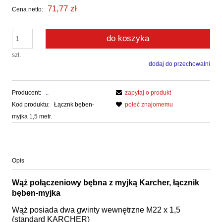
71,77 zł
Cena netto:
do koszyka
szt.
dodaj do przechowalni
Producent:
..
zapytaj o produkt
Kod produktu:
Łącznk bęben-
poleć znajomemu
myjka 1,5 metr.
Opis
Wąż połączeniowy bębna z myjką Karcher, łącznik
bęben-myjka
Wąż posiada dwa gwinty wewnętrzne M22 x 1,5
(standard KARCHER)