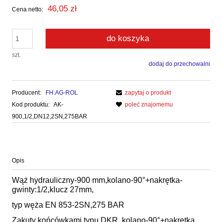
46,05 zł
Cena netto:
do koszyka
szt.
dodaj do przechowalni
Producent:
FH.AG-ROL
zapytaj o produkt
Kod produktu:
AK-
poleć znajomemu
900,1/2,DN12,2SN,275BAR
Opis
Wąż hydrauliczny-900 mm,kolano-90°+nakrętka-
gwinty:1/2,klucz 27mm,
typ węża EN 853-2SN,275 BAR
Zakuty końcówkami typu DKR ,kolano-90°+nakrętka