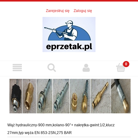
Zarejestruj się
Zaloguj się
Wąż hydrauliczny-900 mm,kolano-90°+ nakrętka-gwint:1/2,klucz
27mm,typ węża EN 853-2SN,275 BAR