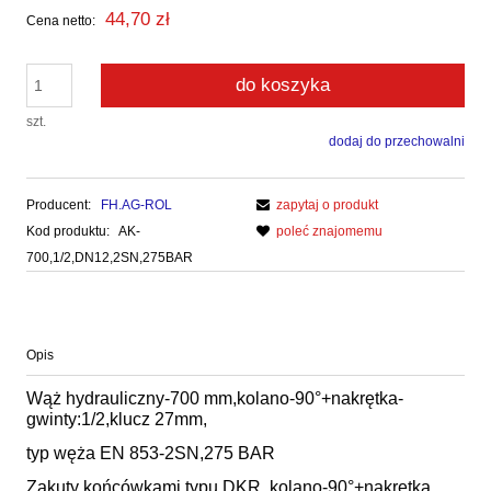
44,70 zł
Cena netto:
do koszyka
szt.
dodaj do przechowalni
Producent:
FH.AG-ROL
zapytaj o produkt
Kod produktu:
AK-
poleć znajomemu
700,1/2,DN12,2SN,275BAR
Opis
Wąż hydrauliczny-700 mm,kolano-90°+nakrętka-
gwinty:1/2,klucz 27mm,
typ węża EN 853-2SN,275 BAR
Zakuty końcówkami typu DKR ,kolano-90°+nakrętka