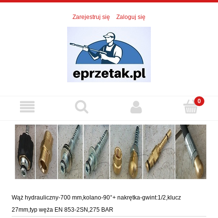
Zarejestruj się
Zaloguj się
Wąż hydrauliczny-700 mm,kolano-90°+ nakrętka-gwint:1/2,klucz
27mm,typ węża EN 853-2SN,275 BAR