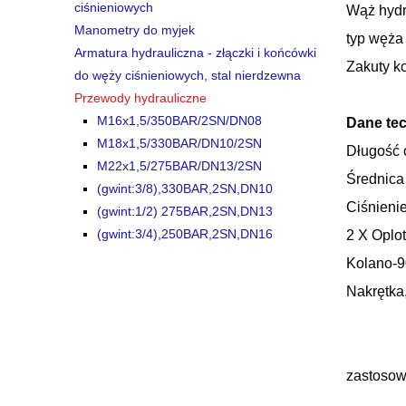
ciśnieniowych
Wąż hydr
Manometry do myjek
typ węż
Armatura hydrauliczna - złączki i końcówki
Zakuty k
do węży ciśnieniowych, stal nierdzewna
Przewody hydrauliczne
M16x1,5/350BAR/2SN/DN08
Dane tec
M18x1,5/330BAR/DN10/2SN
Długość 
M22x1,5/275BAR/DN13/2SN
Średnica
(gwint:3/8),330BAR,2SN,DN10
Ciśnieni
(gwint:1/2) 275BAR,2SN,DN13
(gwint:3/4),250BAR,2SN,DN16
2 X Oplo
Kolano-90
Nakrętka
zastosowa