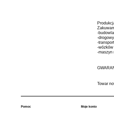
Produkcj
Zakuwamy
-budowla
-drogowy
-transpor
-wózków 
-maszyn 
GWARANC
Towar no
Pomoc
Moje konto