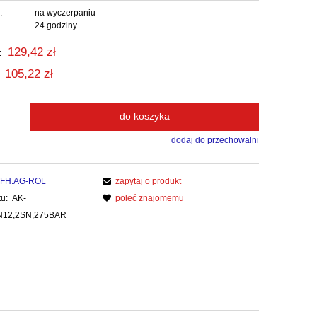
:
na wyczerpaniu
24 godziny
129,42 zł
:
105,22 zł
do koszyka
dodaj do przechowalni
FH.AG-ROL
zapytaj o produkt
u:
AK-
poleć znajomemu
DN12,2SN,275BAR