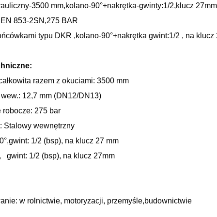
auliczny-3500 mm,kolano-90°+nakrętka-gwinty:1/2,klucz 27mm
a EN 853-2SN,275 BAR
ońcówkami typu DKR ,kolano-90°+nakrętka gwint:1/2 , na kluc
hniczne:
całkowita razem z okuciami: 3500 mm
 wew.: 12,7 mm (DN12/DN13)
e robocze: 275 bar
t: Stalowy wewnętrzny
°,gwint: 1/2 (bsp), na klucz 27 mm
, gwint: 1/2 (bsp), na klucz 27mm
nie: w rolnictwie, motoryzacji, przemyśle,budownictwie