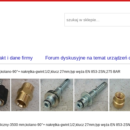
akt i dane firmy
Forum dyskusyjne na temat urządzeń 
kolano-90°+ nakrętka-gwint:1/2,klucz 27mm,typ węża EN 853-2SN,275 BAR
liczny-3500 mm,kolano-90°+ nakrętka-gwint:1/2,klucz 27mm,typ węża EN 853-2S