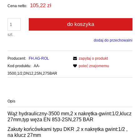
105,22 zł
Cena netto:
do koszyka
szt.
dodaj do przechowalni
Producent:
FH.AG-ROL
zapytaj o produkt
Kod produktu:
AA-
poleć znajomemu
3500,1/2,DN12,2SN,275BAR
Opis
Wąż hydrauliczny-3500 mm,2 x nakrętka-gwint:1/2,klucz
27mm,typ węża EN 853-2SN,275 BAR
Zakuty końcówkami typu DKR ,2 x nakrętka gwint:1/2 ,
na klucz 27mm