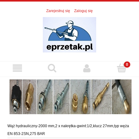
Zarejestruj się
Zaloguj się
Wąż hydrauliczny-2000 mm,2 x nakrętka-gwint:1/2,klucz 27mm,typ węża
EN 853-2SN,275 BAR