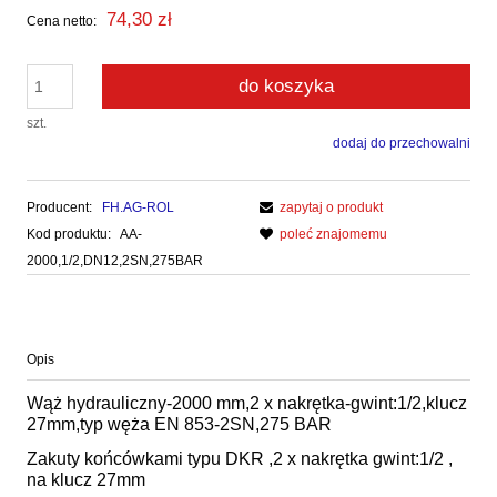
74,30 zł
Cena netto:
do koszyka
szt.
dodaj do przechowalni
Producent:
FH.AG-ROL
zapytaj o produkt
Kod produktu:
AA-
poleć znajomemu
2000,1/2,DN12,2SN,275BAR
Opis
Wąż hydrauliczny-2000 mm,2 x nakrętka-gwint:1/2,klucz
27mm,typ węża EN 853-2SN,275 BAR
Zakuty końcówkami typu DKR ,2 x nakrętka gwint:1/2 ,
na klucz 27mm