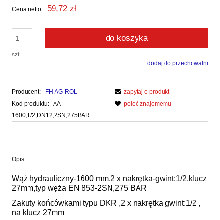
59,72 zł
Cena netto:
do koszyka
szt.
dodaj do przechowalni
Producent:
FH.AG-ROL
zapytaj o produkt
Kod produktu:
AA-
poleć znajomemu
1600,1/2,DN12,2SN,275BAR
Opis
Wąż hydrauliczny-1600 mm,2 x nakrętka-gwint:1/2,klucz
27mm,typ węża EN 853-2SN,275 BAR
Zakuty końcówkami typu DKR ,2 x nakrętka gwint:1/2 ,
na klucz 27mm