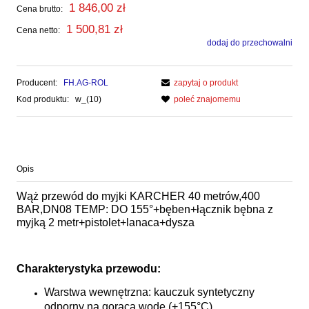
1 846,00 zł
Cena brutto:
1 500,81 zł
Cena netto:
dodaj do przechowalni
Producent:
FH.AG-ROL
zapytaj o produkt
Kod produktu:
w_(10)
poleć znajomemu
Opis
Wąż przewód do myjki KARCHER 40 metrów,400
BAR,DN08 TEMP: DO 155°+bęben+łącznik bębna z
myjką 2 metr+pistolet+lanaca+dysza
Charakterystyka przewodu:
Warstwa wewnętrzna: kauczuk syntetyczny
odporny na gorącą wodę (+155°C)