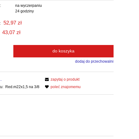
:
na wyczerpaniu
24 godziny
52,97 zł
:
43,07 zł
do koszyka
dodaj do przechowalni
..
zapytaj o produkt
u:
Red.m22x1,5 na 3/8
poleć znajomemu