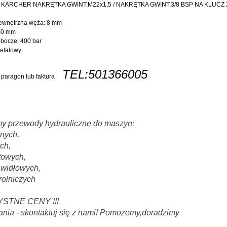
KARCHER NAKRĘTKA GWINT:M22x1,5 / NAKRĘTKA GWINT:3/8 BSP NA KLUCZ
wewnętrzna węża: 8 mm
240 mm
robocze: 400 bar
metalowy
TEL:501366005
 paragon lub faktura
 przewody hydrauliczne do maszyn:
nych,
ch,
towych,
widłowych,
rolniczych
ZYSTNE CENY !!!
ania - skontaktuj się z nami! Pomożemy,doradzimy