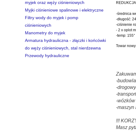
myjek oraz węży ciśnieniowych
REDUKCJA 
Myjki ciśnieniowe spalinowe i elektryczne
-średnica 
Filtry wody do myjek i pomp
-długość: 
-ciśnienie 
ciśnieniowych
- 2 x oplot 
Manometry do myjek
-temp: 155°
Armatura hydrauliczna - złączki i końcówki
Towar nowy
do węży ciśnieniowych, stal nierdzewna
Przewody hydrauliczne
Zakuwamy
-budowla
-drogowy
-transpor
-wózków 
-maszyn 
!!! KOR
Masz pyt