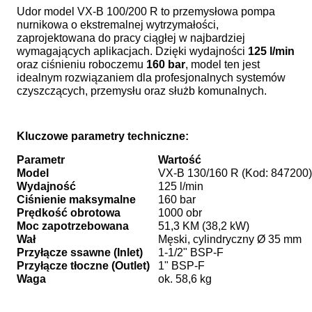
Udor model VX-B 100/200 R to przemysłowa pompa
nurnikowa o ekstremalnej wytrzymałości,
zaprojektowana do pracy ciągłej w najbardziej
wymagających aplikacjach. Dzięki wydajności
125 l/min
oraz ciśnieniu roboczemu
160 bar
, model ten jest
idealnym rozwiązaniem dla profesjonalnych systemów
czyszczących, przemysłu oraz służb komunalnych.
Kluczowe parametry techniczne:
Parametr
Wartość
Model
VX-B 130/160 R (Kod: 847200)
Wydajność
125 l/min
Ciśnienie maksymalne
160 bar
Prędkość obrotowa
1000 obr
Moc zapotrzebowana
51,3 KM (38,2 kW)
Wał
Męski, cylindryczny Ø 35 mm
Przyłącze ssawne (Inlet)
1-1/2" BSP-F
Przyłącze tłoczne (Outlet)
1" BSP-F
Waga
ok. 58,6 kg