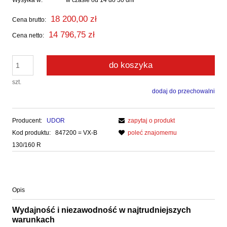
Wysyłka w:
w czasie od 14 do 30 dni
18 200,00 zł
Cena brutto:
14 796,75 zł
Cena netto:
do koszyka
szt.
dodaj do przechowalni
Producent:
UDOR
zapytaj o produkt
Kod produktu:
847200 = VX-B
poleć znajomemu
130/160 R
Opis
Wydajność i niezawodność w najtrudniejszych
warunkach