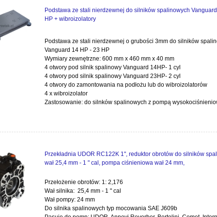
Podstawa ze stali nierdzewnej do silników spalinowych Vanguard
HP + wibroizolatory
Podstawa ze stali nierdzewnej o grubości 3mm do silników spali
Vanguard 14 HP - 23 HP
Wymiary zewnętrzne: 600 mm x 460 mm x 40 mm
4 otwory pod silnik spalinowy Vanguard 14HP- 1 cyl
4 otwory pod silnik spalinowy Vanguard 23HP- 2 cyl
4 otwory do zamontowania na podłożu lub do wibroizolatorów
4 x wibroizolator
Zastosowanie: do silnków spalinowych z pompą wysokociśnieni
Przekładnia UDOR RC122K 1", reduktor obrotów do silników spa
wał 25,4 mm - 1 " cal, pompa ciśnieniowa wał 24 mm,
Przełożenie obrotów: 1: 2,176
Wał silnika: 25,4 mm - 1 " cal
Wał pompy: 24 mm
Do silnika spalinowych typ mocowania SAE J609b
Pasuje do pomp: UDOR, Annovi Reverber, Bertolini, Comet, Inter