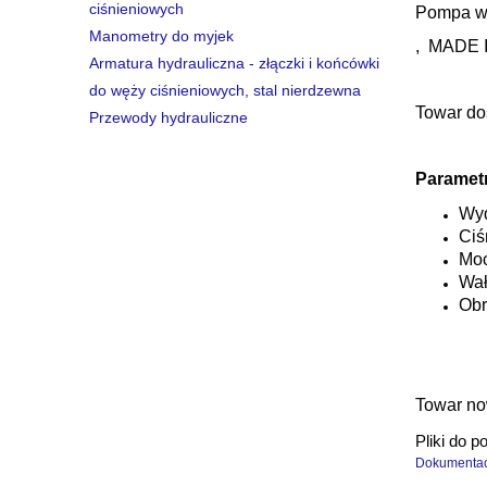
ciśnieniowych
Pompa wy
Manometry do myjek
, MADE 
Armatura hydrauliczna - złączki i końcówki
do węży ciśnieniowych, stal nierdzewna
Towar do
Przewody hydrauliczne
Paramet
Wyd
Ciś
Moc
Wał
Obr
Towar no
Pliki do p
Dokumentac