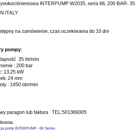
sokociśnieniowa INTERPUMP W2035, seria 66, 200 BAR- 35 li
IN ITALY
stępny na zamówienie, czas oczekiwania do 10 dni
ry pompy
:
ajność 35 litr/min
nienie : 200 bar
: 13,25 kW
ek: 24 mm
oty : 1450 obr/min
wy paragon lub faktura TEL:501366005
obrania:
ja pomp INTERPUMP - 66 Series