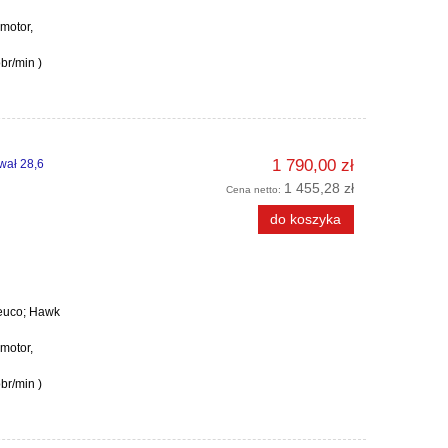
rmotor,
br/min )
1 790,00 zł
wał 28,6
1 455,28 zł
Cena netto:
do koszyka
Leuco; Hawk
rmotor,
br/min )