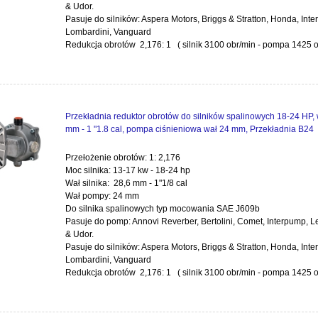
& Udor.
Pasuje do silników: Aspera Motors, Briggs & Stratton, Honda, Inte
Lombardini, Vanguard
Redukcja obrotów 2,176: 1 ( silnik 3100 obr/min - pompa 1425 o
Przekładnia reduktor obrotów do silników spalinowych 18-24 HP, 
mm - 1 "1.8 cal, pompa ciśnieniowa wał 24 mm, Przekładnia B24
Przełożenie obrotów: 1: 2,176
Moc silnika: 13-17 kw - 18-24 hp
Wał silnika: 28,6 mm - 1"1/8 cal
Wał pompy: 24 mm
Do silnika spalinowych typ mocowania SAE J609b
Pasuje do pomp: Annovi Reverber, Bertolini, Comet, Interpump, 
& Udor.
Pasuje do silników: Aspera Motors, Briggs & Stratton, Honda, Inte
Lombardini, Vanguard
Redukcja obrotów 2,176: 1 ( silnik 3100 obr/min - pompa 1425 o