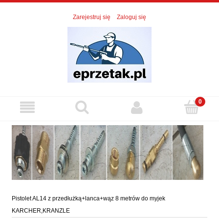
Zarejestruj się
Zaloguj się
Pistolet AL14 z przedłużką+lanca+wąz 8 metrów do myjek
KARCHER,KRANZLE