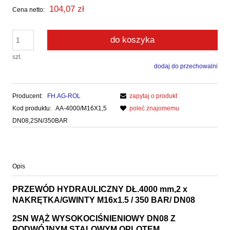
104,07 zł
Cena netto:
do koszyka
szt.
dodaj do przechowalni
Producent:
FH.AG-ROL
zapytaj o produkt
Kod produktu:
AA-4000/M16X1,5
poleć znajomemu
DN08,2SN/350BAR
Opis
PRZEWÓD HYDRAULICZNY DŁ.4000 mm,2 x
NAKRĘTKA/GWINTY M16x1.5 / 350 BAR/ DN08
2SN WĄŻ WYSOKOCIŚNIENIOWY DN08 Z
PODWÓJNYM STALOWYM OPLOTEM