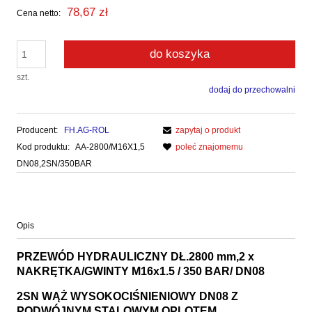
78,67 zł
Cena netto:
do koszyka
szt.
dodaj do przechowalni
Producent:
FH.AG-ROL
zapytaj o produkt
Kod produktu:
AA-2800/M16X1,5
poleć znajomemu
DN08,2SN/350BAR
Opis
PRZEWÓD HYDRAULICZNY DŁ.2800 mm,2 x
NAKRĘTKA/GWINTY M16x1.5 / 350 BAR/ DN08
2SN WĄŻ WYSOKOCIŚNIENIOWY DN08 Z
PODWÓJNYM STALOWYM OPLOTEM