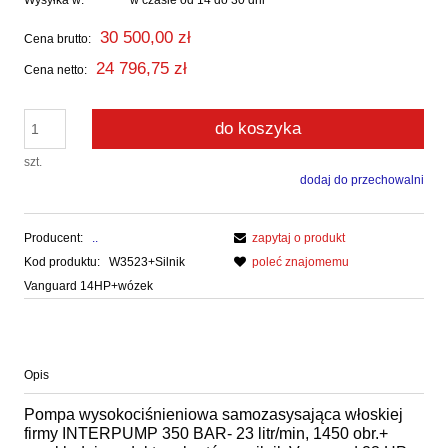
Wysyłka w:
w czasie od 14 do 30 dni
30 500,00 zł
Cena brutto:
24 796,75 zł
Cena netto:
do koszyka
szt.
dodaj do przechowalni
Producent:
..
zapytaj o produkt
Kod produktu:
W3523+Silnik
poleć znajomemu
Vanguard 14HP+wózek
Opis
Pompa wysokociśnieniowa samozasysająca włoskiej
firmy INTERPUMP 350 BAR- 23 litr/min, 1450 obr.+