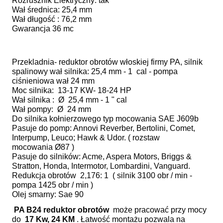
Rozrusznik Elektryczny: tak
Wał średnica: 25,4 mm
Wał długość : 76,2 mm
Gwarancja 36 mc
Przekladnia- reduktor obrotów włoskiej firmy PA, silnik
spalinowy wał silnika: 25,4 mm - 1 cal - pompa
ciśnieniowa wał 24 mm
Moc silnika: 13-17 KW- 18-24 HP
Wał silnika : Ø 25,4 mm - 1 " cal
Wał pompy: Ø 24 mm
Do silnika kołnierzowego typ mocowania SAE J609b
Pasuje do pomp: Annovi Reverber, Bertolini, Comet,
Interpump, Leuco; Hawk & Udor. ( rozstaw
mocowania Ø87 )
Pasuje do silników: Acme, Aspera Motors, Briggs &
Stratton, Honda, Intermotor, Lombardini, Vanguard.
Redukcja obrotów 2,176: 1 ( silnik 3100 obr / min -
pompa 1425 obr / min )
Olej smarny: Sae 90
PA B24 reduktor obrotów
może pracować przy mocy
do
17 Kw, 24 KM
. Łatwość montażu pozwala na