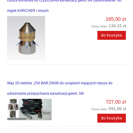
Dysza obrotowa do czyszczenia kanalizacji gwint 3/8 zastosowanie: do
myjek KARCHER i innych
165,00 zł
134,15 zł
Cena netto:
do koszyka
Wąż 20 metrów ,250 BAR,DN08 do urządzeń myjących+dysza do
udrażniania przepychania kanalizacji,gwint: 3/8
727,00 zł
591,06 zł
Cena netto:
do koszyka