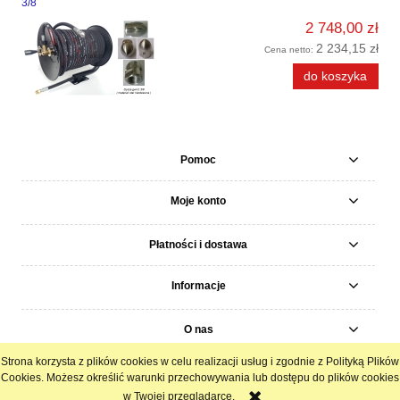
3/8
2 748,00 zł
2 234,15 zł
Cena netto:
do koszyka
Pomoc
Moje konto
Płatności i dostawa
Informacje
O nas
Strona korzysta z plików cookies w celu realizacji usług i zgodnie z Polityką Plików
pokaż pełną wersję strony
Cookies. Możesz określić warunki przechowywania lub dostępu do plików cookies
w Twojej przeglądarce.