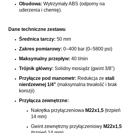
Obudowa:
Wytrzymały ABS (odporny na
uderzenia i chemię).
Dane techniczne zestawu
Średnica tarczy:
50 mm
Zakres pomiarowy:
0–400 bar (0–5800 psi)
Maksymalny przepływ:
40 l/min
Trójnik główny:
Solidny mosiądz (gwint 3/8")
Przyłącze pod manometr:
Redukcja ze
stali
nierdzewnej 1/4"
(maksymalna trwałość i brak
korozji)
Przyłącza zewnętrzne:
Nakrętka przyłączeniowa
M22x1,5
(trzpień
14 mm)
Gwint zewnętrzny przyłączeniowy
M22x1,5
(trzpień 14 mm)