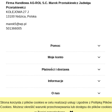
Firma Handlowa AG-ROL S.C. Marek Przetakiewicz Jadwiga
Przetakiewicz
KOLEJOWA 27 J
13100 Nidzica, Polska
marek5@wp.pl
501366005
Pomoc
Moje konto
Płatności i dostawa
Informacje
O nas
Strona korzysta z plików cookies w celu realizacji usług i zgodnie z Polityką Plików
pokaż pełną wersję strony
Cookies. Możesz określić warunki przechowywania lub dostępu do plików cookies