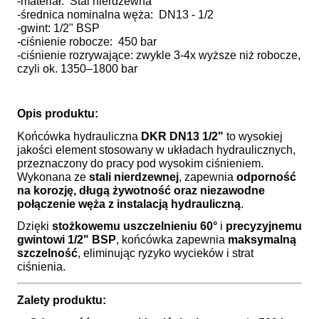
-materiał: Stal nierdzewna
-średnica nominalna węża: DN13 - 1/2
-gwint: 1/2" BSP
-ciśnienie robocze: 450 bar
-ciśnienie rozrywające: zwykle 3-4x wyższe niż robocze,
czyli ok. 1350–1800 bar
Opis produktu:
Końcówka hydrauliczna
DKR DN13 1/2"
to wysokiej
jakości element stosowany w układach hydraulicznych,
przeznaczony do pracy pod wysokim ciśnieniem.
Wykonana ze
stali nierdzewnej
, zapewnia
odporność
na korozję, długą żywotność oraz niezawodne
połączenie węża z instalacją hydrauliczną
.
Dzięki
stożkowemu uszczelnieniu 60°
i
precyzyjnemu
gwintowi 1/2" BSP
, końcówka zapewnia
maksymalną
szczelność
, eliminując ryzyko wycieków i strat
ciśnienia.
Zalety produktu: