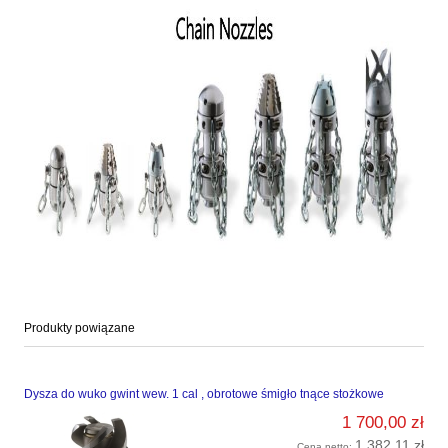
Produkty powiązane
Dysza do wuko gwint wew. 1 cal , obrotowe śmigło tnące stożkowe
1 700,00 zł
1 382,11 zł
Cena netto: