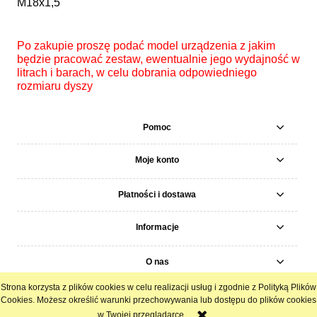
M18x1,5
Po zakupie proszę podać model urządzenia z jakim
będzie pracować zestaw, ewentualnie jego wydajność w
litrach i barach, w celu dobrania odpowiedniego
rozmiaru dyszy
Pomoc
Moje konto
Płatności i dostawa
Informacje
O nas
Strona korzysta z plików cookies w celu realizacji usług i zgodnie z Polityką Plików
pokaż pełną wersję strony
Cookies. Możesz określić warunki przechowywania lub dostępu do plików cookies
w Twojej przeglądarce.