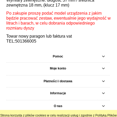
Wymiary zewnętrzne: długość 37 mm / średnica
zewnętrzna 18 mm, (klucz 17 mm)
Po zakupie proszę podać model urządzenia z jakim
będzie pracować zestaw, ewentualnie jego wydajność w
litrach i barach, w celu dobrania odpowiedniego
rozmiaru dyszy
Towar nowy paragon lub faktura vat
TEL:501366005
Pomoc
Moje konto
Płatności i dostawa
Informacje
O nas
Strona korzysta z plików cookies w celu realizacji usług i zgodnie z Polityką Plików