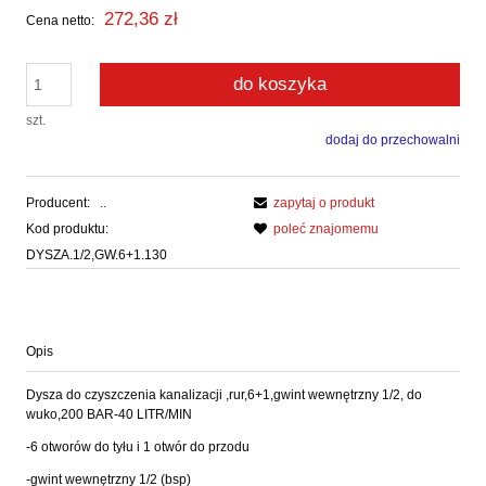
272,36 zł
Cena netto:
do koszyka
szt.
dodaj do przechowalni
Producent:
..
zapytaj o produkt
Kod produktu:
poleć znajomemu
DYSZA.1/2,GW.6+1.130
Opis
Dysza do czyszczenia kanalizacji ,rur,6+1,gwint wewnętrzny 1/2, do
wuko,200 BAR-40 LITR/MIN
-6 otworów do tyłu i 1 otwór do przodu
-gwint wewnętrzny 1/2 (bsp)