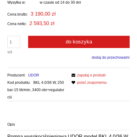
Wysyłka w:
w czasie od 14 do 30 dni
3 190,00 zł
Cena brutto:
2 593,50 zł
Cena netto:
do koszyka
szt.
dodaj do przechowalni
Producent:
UDOR
zapytaj o produkt
Kod produktu:
BKL 4.0/36 W, 250
poleć znajomemu
bar-15 litr/min, 3400 obr+regulator
ciś
Opis
Pompa wysokociśnieniowa UDOR model BKL 4.0/36 W,